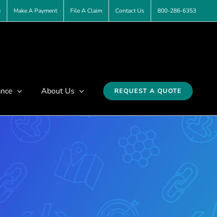
e
Make A Payment
File A Claim
Contact Us
800-286-6353
ance
About Us
REQUEST A QUOTE