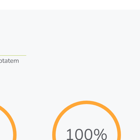
uptatem
100%