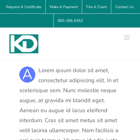
Skip
Request A Certificate
Make A Payment
File A Claim
Contact Us
to
800-286-6353
content
A
Lorem ipsum dolor sit amet,
consectetur adipiscing elit. In et
scelerisque sem. Nunc molestie neque
augue, at gravida mi blandit eget.
Aenean eu augue id lacus eleifend
interdum. Cras sit amet metus sit amet
velit lacinia ullamcorper. Nam facilisis a